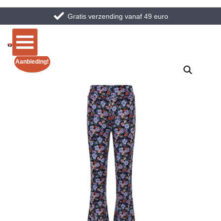
Gratis verzending vanaf 49 euro
Aanbieding!