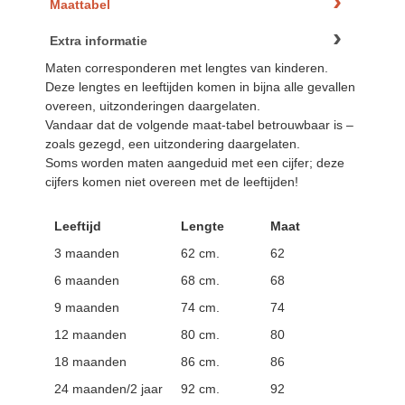
Maattabel
Extra informatie
Maten corresponderen met lengtes van kinderen.
Deze lengtes en leeftijden komen in bijna alle gevallen
overeen, uitzonderingen daargelaten.
Vandaar dat de volgende maat-tabel betrouwbaar is –
zoals gezegd, een uitzondering daargelaten.
Soms worden maten aangeduid met een cijfer; deze
cijfers komen niet overeen met de leeftijden!
Leeftijd
Lengte
Maat
3 maanden
62 cm.
62
6 maanden
68 cm.
68
9 maanden
74 cm.
74
12 maanden
80 cm.
80
18 maanden
86 cm.
86
24 maanden/2 jaar
92 cm.
92