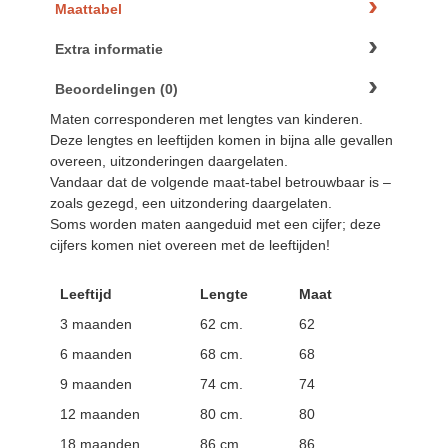
Maattabel
Extra informatie
Beoordelingen (0)
Maten corresponderen met lengtes van kinderen.
Deze lengtes en leeftijden komen in bijna alle gevallen
overeen, uitzonderingen daargelaten.
Vandaar dat de volgende maat-tabel betrouwbaar is –
zoals gezegd, een uitzondering daargelaten.
Soms worden maten aangeduid met een cijfer; deze
cijfers komen niet overeen met de leeftijden!
Leeftijd
Lengte
Maat
3 maanden
62 cm.
62
6 maanden
68 cm.
68
9 maanden
74 cm.
74
12 maanden
80 cm.
80
18 maanden
86 cm.
86