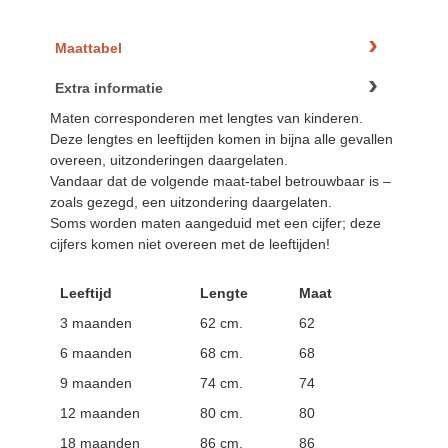
Maattabel
Extra informatie
Maten corresponderen met lengtes van kinderen.
Deze lengtes en leeftijden komen in bijna alle gevallen
overeen, uitzonderingen daargelaten.
Vandaar dat de volgende maat-tabel betrouwbaar is –
zoals gezegd, een uitzondering daargelaten.
Soms worden maten aangeduid met een cijfer; deze
cijfers komen niet overeen met de leeftijden!
Leeftijd
Lengte
Maat
3 maanden
62 cm.
62
6 maanden
68 cm.
68
9 maanden
74 cm.
74
12 maanden
80 cm.
80
18 maanden
86 cm.
86