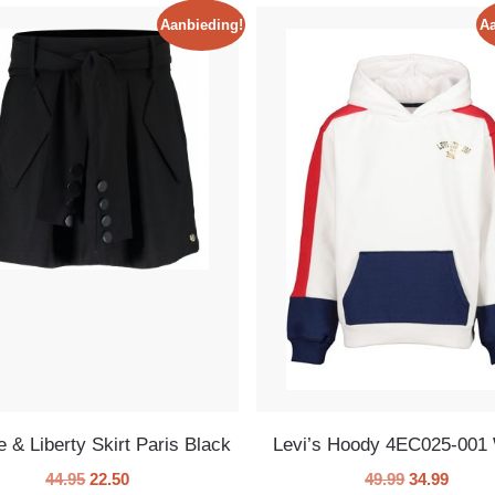
Aanbieding!
Aa
e & Liberty Skirt Paris Black
Levi’s Hoody 4EC025-001 
44.95
22.50
49.99
34.99