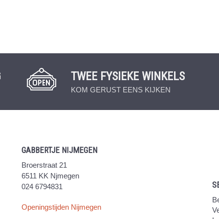
G
TWEE FYSIEKE WINKELS
KOM GERUST EENS KIJKEN
GABBERTJE NIJMEGEN
Broerstraat 21
6511 KK Njmegen
S
024 6794831
Be
Openingstijden Nijmegen
V