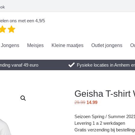
ook
elen ons met een 4,9/5
Jongens
Meisjes
Kleine maatjes
Outlet jongens
Ou
nding vanaf 49 euro
Fysieke locaties in Arnhem 
Geisha T-shirt
29.99
14.99
Seizoen Spring / Summer 202
Levering 1 a 2 werkdagen
Gratis verzending bij bestellin