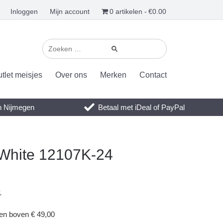
Inloggen
Mijn account
0 artikelen
€0.00
tlet meisjes
Over ons
Merken
Contact
en Nijmegen
Betaal met iDeal of PayPal
 White 12107K-24
1
gen boven € 49,00