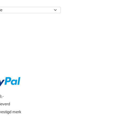
EN
9,-
leverd
vestigd merk