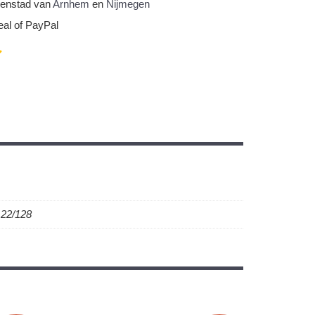
nnenstad van
Arnhem
en
Nijmegen
eal of PayPal
122/128