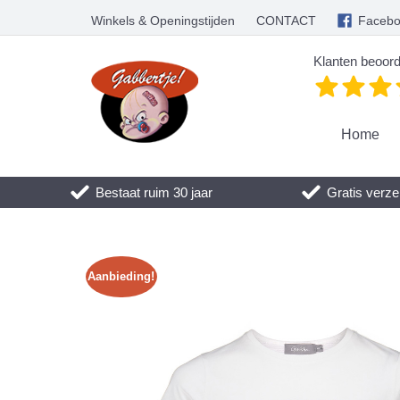
Winkels & Openingstijden
CONTACT
Faceb
Klanten beoord
Home
Bestaat ruim 30 jaar
Gratis verze
Aanbieding!