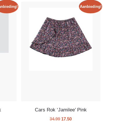
nbieding!
Aanbieding!
k
Cars Rok ‘Jamilee’ Pink
34.99
17.50