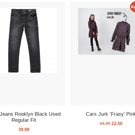
Aa
Jeans Rooklyn Black Used
Cars Jurk ‘Frasy’ Pin
Regular Fit
44.99
22.50
39.99