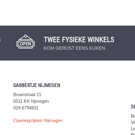
G
TWEE FYSIEKE WINKELS
KOM GERUST EENS KIJKEN
GABBERTJE NIJMEGEN
Broerstraat 21
6511 KK Njmegen
S
024 6794831
Be
Openingstijden Nijmegen
V
Le
Ru