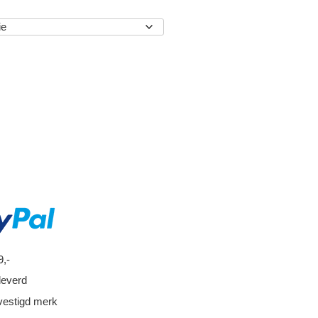
EN
9,-
leverd
vestigd merk