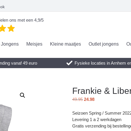
ook
elen ons met een 4,9/5
Jongens
Meisjes
Kleine maatjes
Outlet jongens
Ou
nding vanaf 49 euro
Fysieke locaties in Arnhem 
Frankie & Lib
49.95
24.98
Seizoen Spring / Summer 202
Levering 1 a 2 werkdagen
Gratis verzending bij bestellin