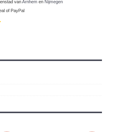
nnenstad van
Arnhem
en
Nijmegen
eal of PayPal