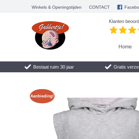
Winkels & Openingstijden
CONTACT
Faceb
Klanten beoord
Home
Bestaat ruim 30 jaar
Gratis verze
Aanbieding!