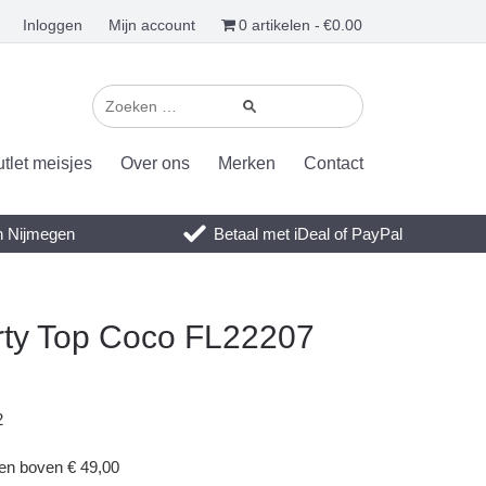
Inloggen
Mijn account
0 artikelen
€0.00
tlet meisjes
Over ons
Merken
Contact
en Nijmegen
Betaal met iDeal of PayPal
erty Top Coco FL22207
2
gen boven € 49,00