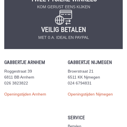
KOM GERUST EENS KIJKEN
VEILIG BETALEN
MET 0.A. IDEAL EN PAYPAL
GABBERTJE ARNHEM
GABBERTJE NIJMEGEN
Roggestraat 39
Broerstraat 21
6811 BB Arnhem
6511 KK Njmegen
026 3823822
024 6794831
Openingstijden Arnhem
Openingstijden Nijmegen
SERVICE
Betalen