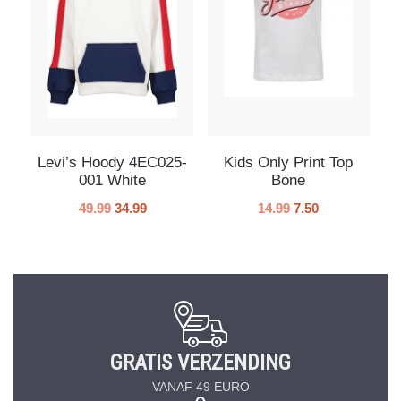
Levi’s Hoody 4EC025-
Kids Only Print Top
001 White
Bone
49.99
34.99
14.99
7.50
GRATIS VERZENDING
VANAF 49 EURO