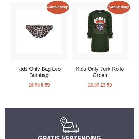
Aanbieding!
Aanbieding!
Kids Only Bag Leo
Kids Only Jurk Rollo
Bumbag
Groen
16.99
6.99
26.99
13.99
GRATIS VERZENDING