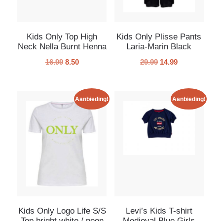
Kids Only Top High
Kids Only Plisse Pants
Neck Nella Burnt Henna
Laria-Marin Black
16.99
8.50
29.99
14.99
Aanbieding!
Aanbieding!
Kids Only Logo Life S/S
Levi’s Kids T-shirt
Top bright white / neon
Medieval Blue Girls