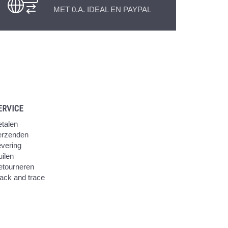
MET 0.A. IDEAL EN PAYPAL
ERVICE
talen
erzenden
vering
ilen
etourneren
ack and trace