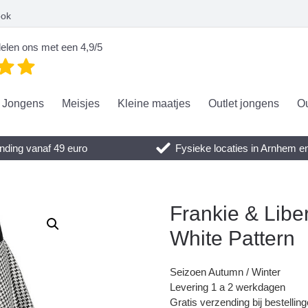
ook
elen ons met een 4,9/5
Jongens
Meisjes
Kleine maatjes
Outlet jongens
Ou
nding vanaf 49 euro
Fysieke locaties in Arnhem 
Frankie & Liber
White Pattern
Seizoen Autumn / Winter
Levering 1 a 2 werkdagen
Gratis verzending bij bestellin