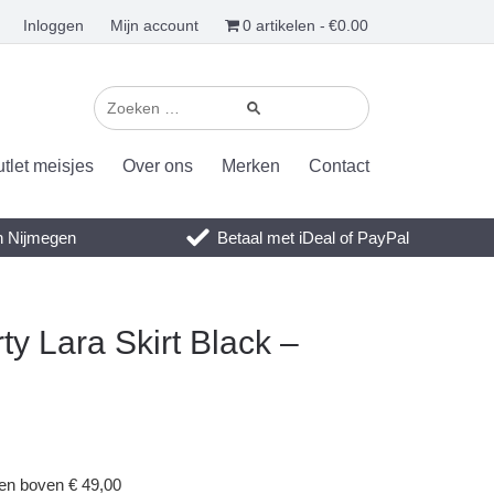
Inloggen
Mijn account
0 artikelen
€0.00
tlet meisjes
Over ons
Merken
Contact
en Nijmegen
Betaal met iDeal of PayPal
ty Lara Skirt Black –
gen boven € 49,00