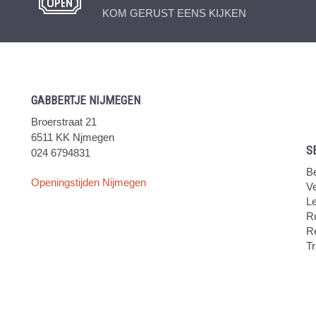
KOM GERUST EENS KIJKEN
GABBERTJE NIJMEGEN
Broerstraat 21
6511 KK Njmegen
S
024 6794831
Be
Openingstijden Nijmegen
V
Le
Ru
R
Tr