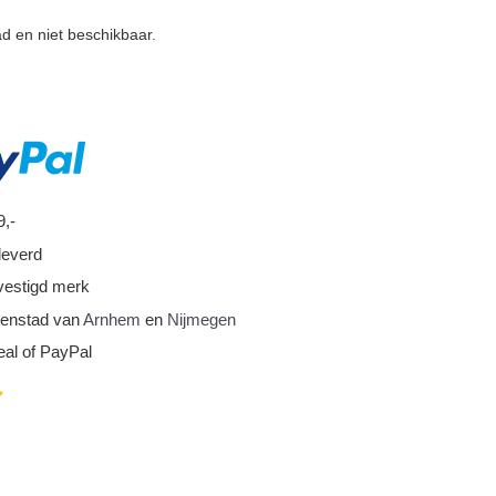
ad en niet beschikbaar.
9,-
leverd
vestigd merk
nnenstad van
Arnhem
en
Nijmegen
eal of PayPal