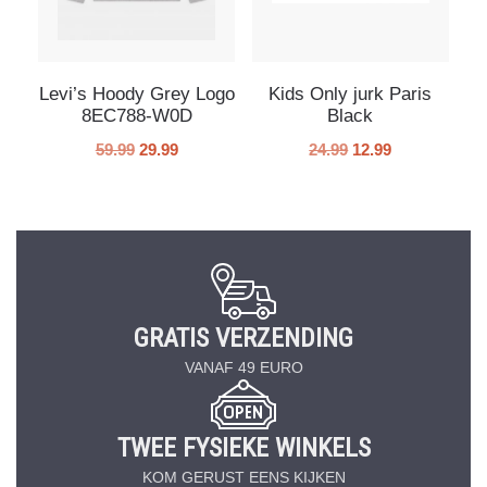
Levi’s Hoody Grey Logo
Kids Only jurk Paris
8EC788-W0D
Black
59.99
29.99
24.99
12.99
GRATIS VERZENDING
VANAF 49 EURO
TWEE FYSIEKE WINKELS
KOM GERUST EENS KIJKEN