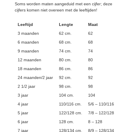
Soms worden maten aangeduid met een cijfer; deze
cijfers komen niet overeen met de leeftijden!
Leeftijd
Lengte
Maat
3 maanden
62 cm.
62
6 maanden
68 cm.
68
9 maanden
74 cm.
74
12 maanden
80 cm.
80
18 maanden
86 cm.
86
24 maanden/2 jaar
92 cm.
92
2 1/2 jaar
98 cm.
98
3 jaar
104 cm.
104
4 jaar
110/116 cm.
5/6 – 110/116
5 jaar
122/128 cm.
7/8 – 122/128
6 jaar
128 cm.
8 – 128
7 jaar
128/134 cm.
8/9 – 128/134