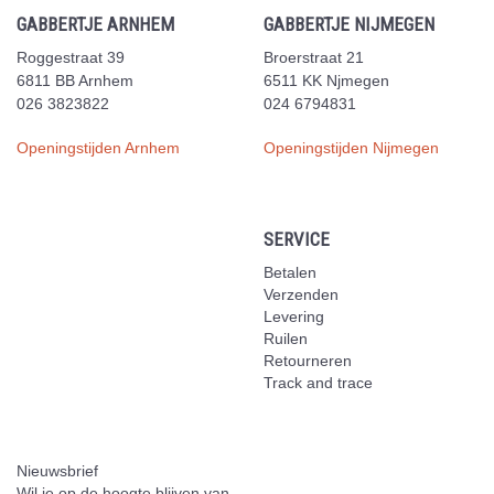
GABBERTJE ARNHEM
GABBERTJE NIJMEGEN
Roggestraat 39
Broerstraat 21
6811 BB Arnhem
6511 KK Njmegen
026 3823822
024 6794831
Openingstijden Arnhem
Openingstijden Nijmegen
SERVICE
Betalen
Verzenden
Levering
Ruilen
Retourneren
Track and trace
Nieuwsbrief
Wil je op de hoogte blijven van