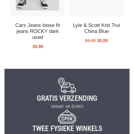
Cars Jeans loose fit
Lyle & Scott Knit Trui
jeans ROCKY dark
China Blue
used
59.99
30.00
39.99
GRATIS VERZENDING
VANAF 49 EURO
TWEE FYSIEKE WINKELS