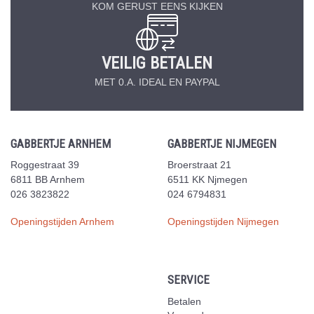
KOM GERUST EENS KIJKEN
VEILIG BETALEN
MET 0.A. IDEAL EN PAYPAL
GABBERTJE ARNHEM
GABBERTJE NIJMEGEN
Roggestraat 39
Broerstraat 21
6811 BB Arnhem
6511 KK Njmegen
026 3823822
024 6794831
Openingstijden Arnhem
Openingstijden Nijmegen
SERVICE
Betalen