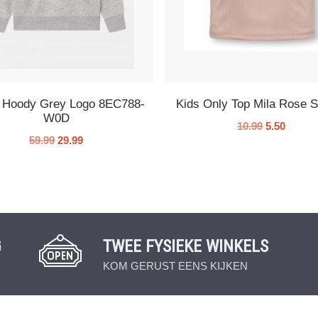
s Hoody Grey Logo 8EC788-
Kids Only Top Mila Rose 
W0D
10.99
5.50
59.99
29.99
G
TWEE FYSIEKE WINKELS
KOM GERUST EENS KIJKEN