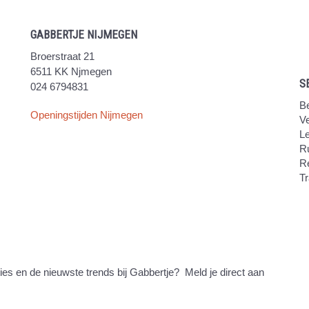
GABBERTJE NIJMEGEN
Broerstraat 21
6511 KK Njmegen
S
024 6794831
Be
Openingstijden Nijmegen
V
Le
Ru
R
Tr
ties en de nieuwste trends bij Gabbertje? Meld je direct aan