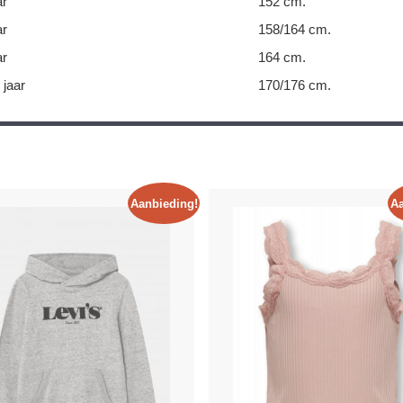
ar
152 cm.
ar
158/164 cm.
ar
164 cm.
 jaar
170/176 cm.
Aanbieding!
Aa