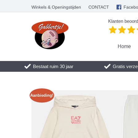
Winkels & Openingstijden
CONTACT
Faceb
Klanten beoord
Home
Bestaat ruim 30 jaar
Gratis verze
Aanbieding!