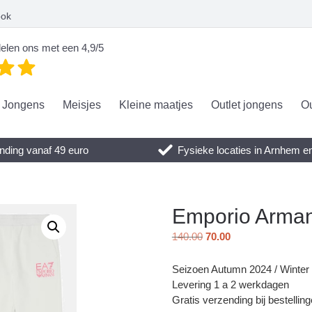
ook
elen ons met een 4,9/5
Jongens
Meisjes
Kleine maatjes
Outlet jongens
Ou
nding vanaf 49 euro
Fysieke locaties in Arnhem 
Emporio Arman
140.00
70.00
Seizoen Autumn 2024 / Winter
Levering 1 a 2 werkdagen
Gratis verzending bij bestellin