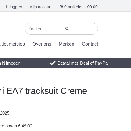
Inloggen
Mijn account
0 artikelen
€0.00
tlet meisjes
Over ons
Merken
Contact
en Nijmegen
Betaal met iDeal of PayPal
i EA7 tracksuit Creme
 2025
gen boven € 49,00