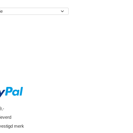
EN
9,-
leverd
vestigd merk