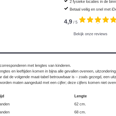
2 fysieke locaties in de bi
Betaal veilig en snel met iD
4,9
/ 5
.
Bekijk onze reviews
corresponderen met lengtes van kinderen.
ngtes en leeftijden komen in bijna alle gevallen overeen, uitzonderin
r dat de volgende maat-tabel betrouwbaar is – zoals gezegd, een uit
orden maten aangeduid met een cijfer; deze cijfers komen niet overe
ijd
Lengte
anden
62 cm.
anden
68 cm.