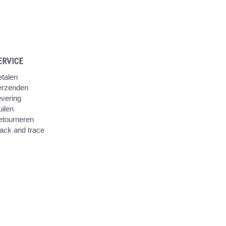
ERVICE
talen
erzenden
vering
ilen
etourneren
ack and trace