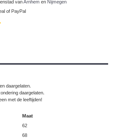
nnenstad van
Arnhem
en
Nijmegen
eal of PayPal
gen daargelaten.
zondering daargelaten.
en met de leeftijden!
Maat
62
68