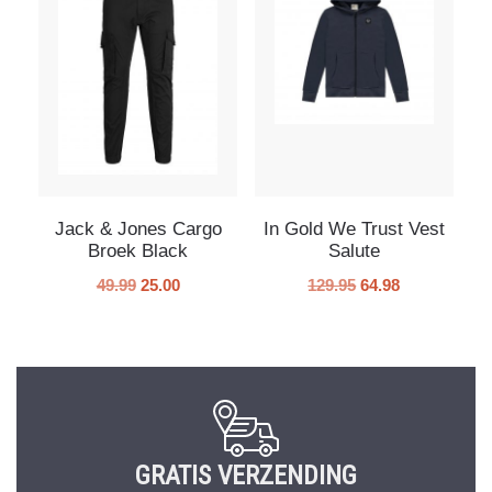
Jack & Jones Cargo
In Gold We Trust Vest
Broek Black
Salute
49.99
25.00
129.95
64.98
GRATIS VERZENDING