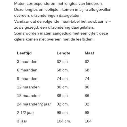
Maten corresponderen met lengtes van kinderen.
Deze lengtes en leeftijden komen in bijna alle gevallen
overeen, uitzonderingen daargelaten.
Vandaar dat de volgende maat-tabel betrouwbaar is –
zoals gezegd, een uitzondering daargelaten.
Soms worden maten aangeduid met een cijfer; deze
cijfers komen niet overeen met de leeftijden!
Leeftijd
Lengte
Maat
3 maanden
62 cm.
62
6 maanden
68 cm.
68
9 maanden
74 cm.
74
12 maanden
80 cm.
80
18 maanden
86 cm.
86
24 maanden/2 jaar
92 cm.
92
2 1/2 jaar
98 cm.
98
3 jaar
104 cm.
104