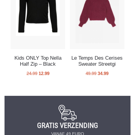
Kids ONLY Top Nella
Le Temps Des Cerises
Half Zip – Black
Sweater Streetgi
24.99
12.99
49.99
34.99
GRATIS VERZENDING
VANAF 49 EURO