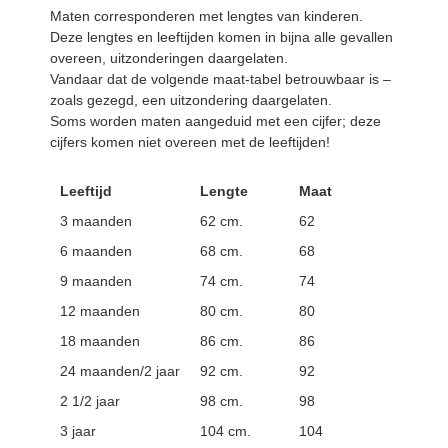
Maten corresponderen met lengtes van kinderen.
Deze lengtes en leeftijden komen in bijna alle gevallen
overeen, uitzonderingen daargelaten.
Vandaar dat de volgende maat-tabel betrouwbaar is –
zoals gezegd, een uitzondering daargelaten.
Soms worden maten aangeduid met een cijfer; deze
cijfers komen niet overeen met de leeftijden!
Leeftijd
Lengte
Maat
3 maanden
62 cm.
62
6 maanden
68 cm.
68
9 maanden
74 cm.
74
12 maanden
80 cm.
80
18 maanden
86 cm.
86
24 maanden/2 jaar
92 cm.
92
2 1/2 jaar
98 cm.
98
3 jaar
104 cm.
104