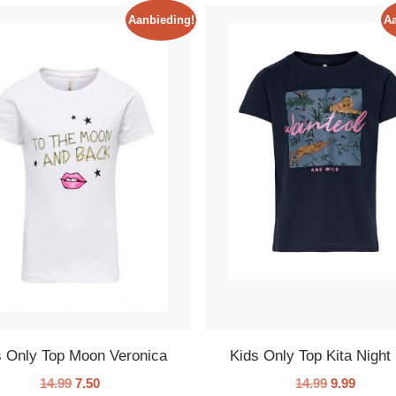
Aanbieding!
Aa
s Only Top Moon Veronica
Kids Only Top Kita Night
14.99
7.50
14.99
9.99