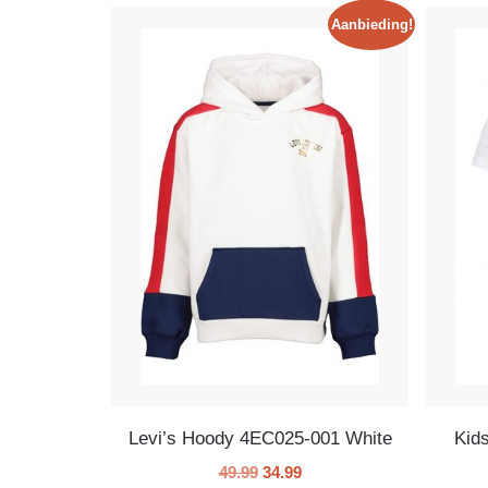
Aanbieding!
Levi’s Hoody 4EC025-001 White
Kid
49.99
34.99