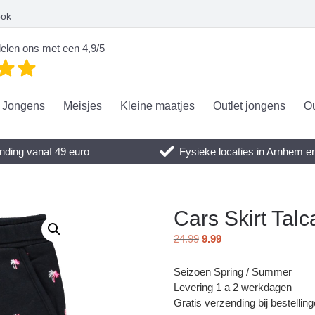
ook
elen ons met een 4,9/5
Jongens
Meisjes
Kleine maatjes
Outlet jongens
Ou
nding vanaf 49 euro
Fysieke locaties in Arnhem 
Cars Skirt Talc
24.99
9.99
Seizoen Spring / Summer
Levering 1 a 2 werkdagen
Gratis verzending bij bestellin