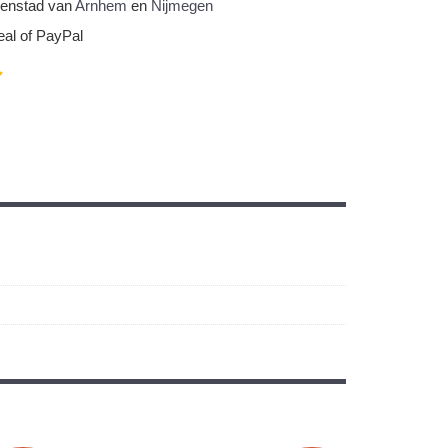
nnenstad van
Arnhem
en
Nijmegen
eal of PayPal