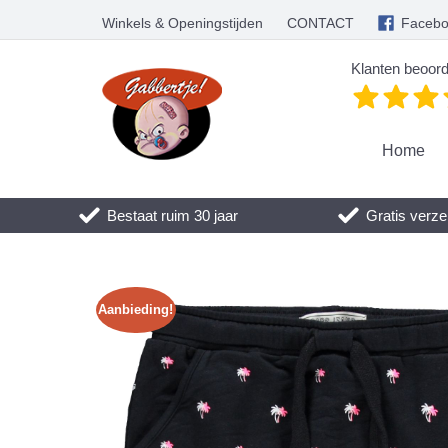
Winkels & Openingstijden
CONTACT
Faceb
Klanten beoord
Home
Bestaat ruim 30 jaar
Gratis verze
Aanbieding!