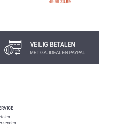
49.99
24.99
VEILIG BETALEN
MET 0.A. IDEAL EN PAYPAL
ERVICE
talen
erzenden