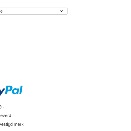
EN
9,-
leverd
vestigd merk