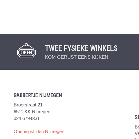
G
TWEE FYSIEKE WINKELS
KOM GERUST EENS KIJKEN
GABBERTJE NIJMEGEN
Broerstraat 21
6511 KK Njmegen
S
024 6794831
Be
Openingstijden Nijmegen
V