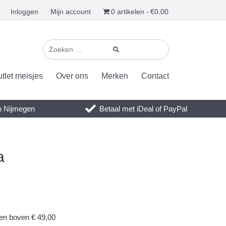
Inloggen
Mijn account
0 artikelen
€0.00
tlet meisjes
Over ons
Merken
Contact
en Nijmegen
Betaal met iDeal of PayPal
a
gen boven € 49,00