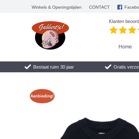
Winkels & Openingstijden
CONTACT
Faceb
Klanten beoord
Home
Bestaat ruim 30 jaar
Gratis verze
Aanbieding!