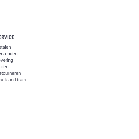
ERVICE
talen
erzenden
vering
ilen
etourneren
ack and trace