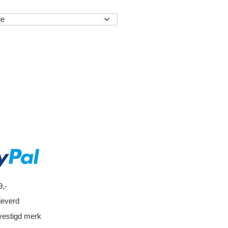
EN
9,-
leverd
vestigd merk