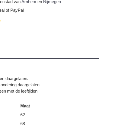
nnenstad van
Arnhem
en
Nijmegen
eal of PayPal
gen daargelaten.
zondering daargelaten.
en met de leeftijden!
Maat
62
68