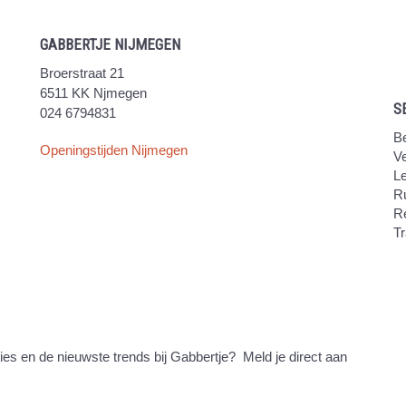
GABBERTJE NIJMEGEN
Broerstraat 21
6511 KK Njmegen
S
024 6794831
Be
Openingstijden Nijmegen
V
Le
Ru
R
Tr
ties en de nieuwste trends bij Gabbertje? Meld je direct aan