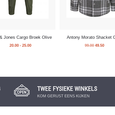
& Jones Cargo Broek Olive
Antony Morato Shacket 
20.00
-
25.00
99.00
49.50
G
TWEE FYSIEKE WINKELS
KOM GERUST EENS KIJKEN