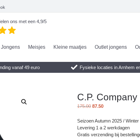
ook
elen ons met een 4,9/5
Jongens
Meisjes
Kleine maatjes
Outlet jongens
Ou
nding vanaf 49 euro
Fysieke locaties in Arnhem 
C.P. Company G
175.00
87.50
Seizoen Autumn 2025 / Winter
Levering 1 a 2 werkdagen
Gratis verzending bij bestellin