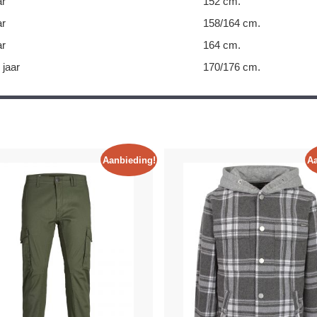
ar
152 cm.
ar
158/164 cm.
ar
164 cm.
 jaar
170/176 cm.
Aanbieding!
Aa