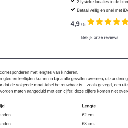
2 fysieke locaties in de bi
Betaal veilig en snel met iD
4,9
/ 5
.
Bekijk onze reviews
corresponderen met lengtes van kinderen.
ngtes en leeftijden komen in bijna alle gevallen overeen, uitzonderin
r dat de volgende maat-tabel betrouwbaar is – zoals gezegd, een uit
orden maten aangeduid met een cijfer; deze cijfers komen niet overe
ijd
Lengte
anden
62 cm.
anden
68 cm.