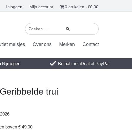
Inloggen
Mijn account
0 artikelen
€0.00
tlet meisjes
Over ons
Merken
Contact
en Nijmegen
Betaal met iDeal of PayPal
eribbelde trui
 2026
gen boven € 49,00