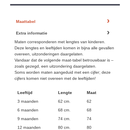
Maattabel
Extra informatie
Maten corresponderen met lengtes van kinderen.
Deze lengtes en leeftijden komen in bijna alle gevallen
overeen, uitzonderingen daargelaten.
Vandaar dat de volgende maat-tabel betrouwbaar is –
zoals gezegd, een uitzondering daargelaten.
Soms worden maten aangeduid met een cijfer; deze
cijfers komen niet overeen met de leeftijden!
Leeftijd
Lengte
Maat
3 maanden
62 cm.
62
6 maanden
68 cm.
68
9 maanden
74 cm.
74
12 maanden
80 cm.
80