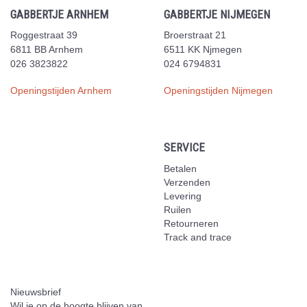
GABBERTJE ARNHEM
GABBERTJE NIJMEGEN
Roggestraat 39
Broerstraat 21
6811 BB Arnhem
6511 KK Njmegen
026 3823822
024 6794831
Openingstijden Arnhem
Openingstijden Nijmegen
SERVICE
Betalen
Verzenden
Levering
Ruilen
Retourneren
Track and trace
Nieuwsbrief
Wil je op de hoogte blijven van