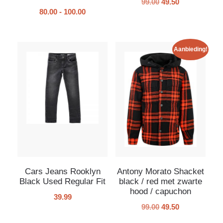
99.00
49.50
80.00
-
100.00
Aanbieding!
Cars Jeans Rooklyn
Antony Morato Shacket
Black Used Regular Fit
black / red met zwarte
hood / capuchon
39.99
99.00
49.50