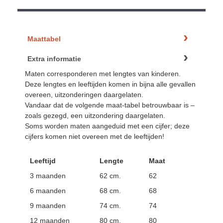
Maattabel
Extra informatie
Maten corresponderen met lengtes van kinderen.
Deze lengtes en leeftijden komen in bijna alle gevallen
overeen, uitzonderingen daargelaten.
Vandaar dat de volgende maat-tabel betrouwbaar is –
zoals gezegd, een uitzondering daargelaten.
Soms worden maten aangeduid met een cijfer; deze
cijfers komen niet overeen met de leeftijden!
Leeftijd
Lengte
Maat
3 maanden
62 cm.
62
6 maanden
68 cm.
68
9 maanden
74 cm.
74
12 maanden
80 cm.
80