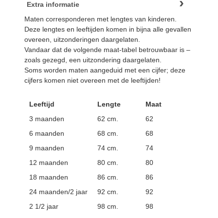
Extra informatie
Maten corresponderen met lengtes van kinderen.
Deze lengtes en leeftijden komen in bijna alle gevallen
overeen, uitzonderingen daargelaten.
Vandaar dat de volgende maat-tabel betrouwbaar is –
zoals gezegd, een uitzondering daargelaten.
Soms worden maten aangeduid met een cijfer; deze
cijfers komen niet overeen met de leeftijden!
Leeftijd
Lengte
Maat
3 maanden
62 cm.
62
6 maanden
68 cm.
68
9 maanden
74 cm.
74
12 maanden
80 cm.
80
18 maanden
86 cm.
86
24 maanden/2 jaar
92 cm.
92
2 1/2 jaar
98 cm.
98