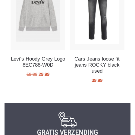
Levi’s Hoody Grey Logo
Cars Jeans loose fit
8EC788-W0D
jeans ROCKY black
used
59.99
29.99
39.99
GRATIS VERZENDING