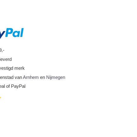
9,-
leverd
vestigd merk
nnenstad van
Arnhem
en
Nijmegen
eal of PayPal