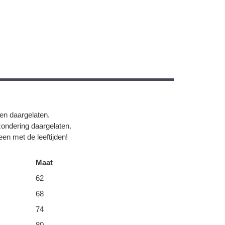
gen daargelaten.
zondering daargelaten.
en met de leeftijden!
Maat
62
68
74
80