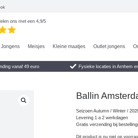
ook
elen ons met een 4,9/5
Jongens
Meisjes
Kleine maatjes
Outlet jongens
Ou
nding vanaf 49 euro
Fysieke locaties in Arnhem 
Ballin Amster
Seizoen Autumn / Winter / 202
Levering 1 a 2 werkdagen
Gratis verzending bij bestellin
Dit product is nu niet op voorra