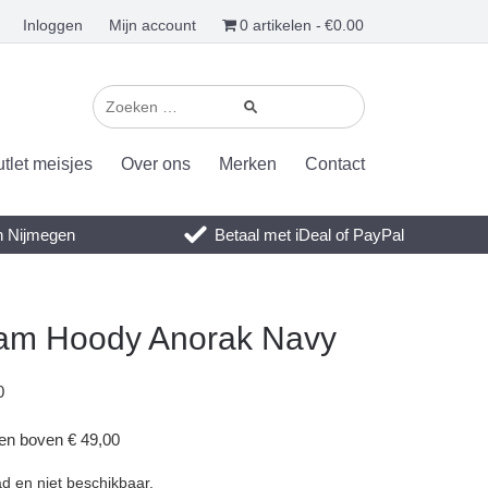
Inloggen
Mijn account
0 artikelen
€0.00
tlet meisjes
Over ons
Merken
Contact
en Nijmegen
Betaal met iDeal of PayPal
dam Hoody Anorak Navy
0
gen boven € 49,00
ad en niet beschikbaar.