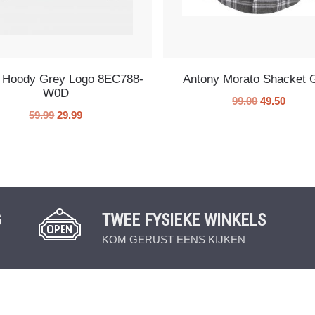
s Hoody Grey Logo 8EC788-
Antony Morato Shacket 
W0D
99.00
49.50
59.99
29.99
G
TWEE FYSIEKE WINKELS
KOM GERUST EENS KIJKEN