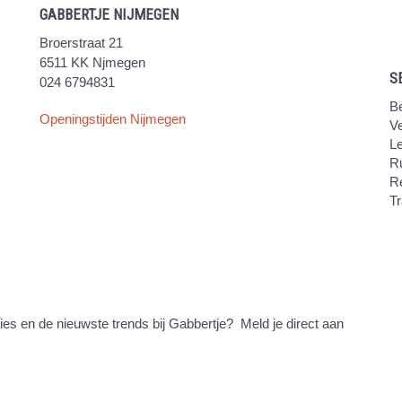
GABBERTJE NIJMEGEN
Broerstraat 21
6511 KK Njmegen
S
024 6794831
Be
Openingstijden Nijmegen
V
Le
Ru
R
Tr
ties en de nieuwste trends bij Gabbertje? Meld je direct aan