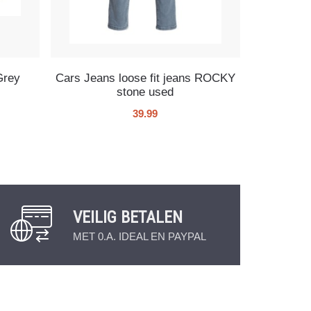
Grey
Cars Jeans loose fit jeans ROCKY
stone used
39.99
VEILIG BETALEN
MET 0.A. IDEAL EN PAYPAL