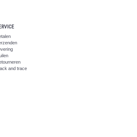
ERVICE
talen
erzenden
vering
ilen
etourneren
ack and trace