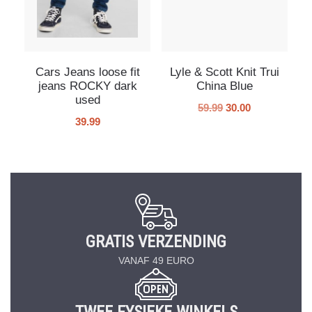
Cars Jeans loose fit
Lyle & Scott Knit Trui
jeans ROCKY dark
China Blue
used
59.99
30.00
39.99
GRATIS VERZENDING
VANAF 49 EURO
TWEE FYSIEKE WINKELS