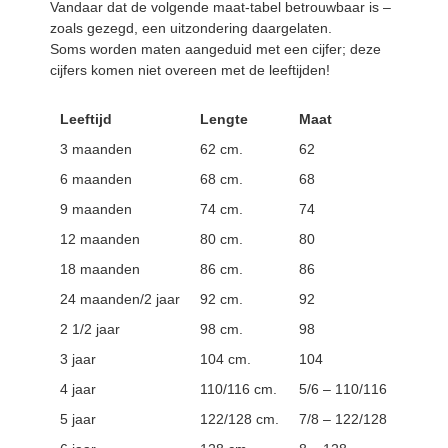
Vandaar dat de volgende maat-tabel betrouwbaar is –
zoals gezegd, een uitzondering daargelaten.
Soms worden maten aangeduid met een cijfer; deze
cijfers komen niet overeen met de leeftijden!
Leeftijd
Lengte
Maat
3 maanden
62 cm.
62
6 maanden
68 cm.
68
9 maanden
74 cm.
74
12 maanden
80 cm.
80
18 maanden
86 cm.
86
24 maanden/2 jaar
92 cm.
92
2 1/2 jaar
98 cm.
98
3 jaar
104 cm.
104
4 jaar
110/116 cm.
5/6 – 110/116
5 jaar
122/128 cm.
7/8 – 122/128