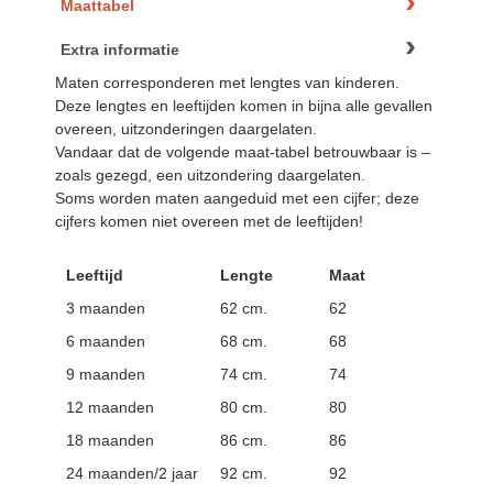
Maattabel
Extra informatie
Maten corresponderen met lengtes van kinderen.
Deze lengtes en leeftijden komen in bijna alle gevallen
overeen, uitzonderingen daargelaten.
Vandaar dat de volgende maat-tabel betrouwbaar is –
zoals gezegd, een uitzondering daargelaten.
Soms worden maten aangeduid met een cijfer; deze
cijfers komen niet overeen met de leeftijden!
Leeftijd
Lengte
Maat
3 maanden
62 cm.
62
6 maanden
68 cm.
68
9 maanden
74 cm.
74
12 maanden
80 cm.
80
18 maanden
86 cm.
86
24 maanden/2 jaar
92 cm.
92