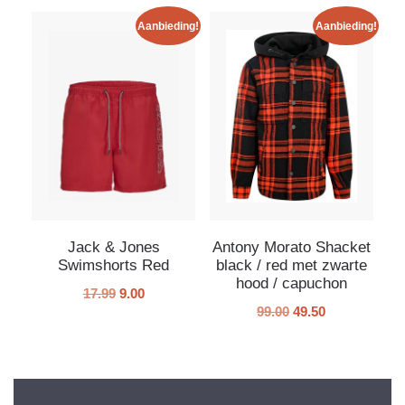
Aanbieding!
Aanbieding!
Jack & Jones
Antony Morato Shacket
Swimshorts Red
black / red met zwarte
hood / capuchon
17.99
9.00
99.00
49.50