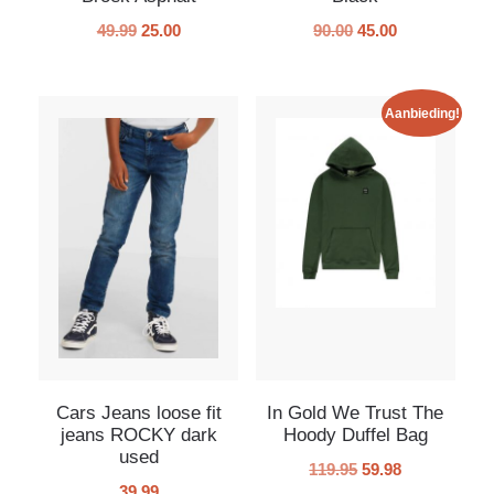
49.99
25.00
90.00
45.00
Aanbieding!
Cars Jeans loose fit
In Gold We Trust The
jeans ROCKY dark
Hoody Duffel Bag
used
119.95
59.98
39.99