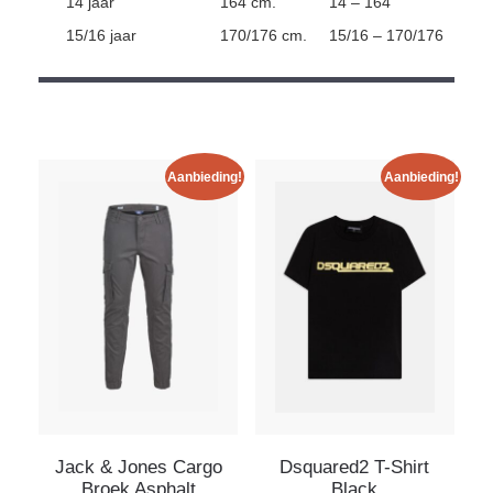
14 jaar
164 cm.
14 – 164
15/16 jaar
170/176 cm.
15/16 – 170/176
Aanbieding!
Aanbieding!
Jack & Jones Cargo
Dsquared2 T-Shirt
Broek Asphalt
Black