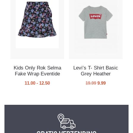
Kids Only Rok Selma
Levi’s T- Shirt Basic
Fake Wrap Eventide
Grey Heather
11.00
-
12.50
19.99
9.99