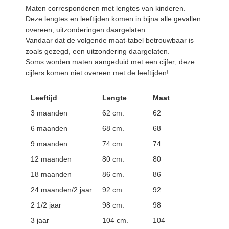
Maten corresponderen met lengtes van kinderen.
Deze lengtes en leeftijden komen in bijna alle gevallen
overeen, uitzonderingen daargelaten.
Vandaar dat de volgende maat-tabel betrouwbaar is –
zoals gezegd, een uitzondering daargelaten.
Soms worden maten aangeduid met een cijfer; deze
cijfers komen niet overeen met de leeftijden!
Leeftijd
Lengte
Maat
3 maanden
62 cm.
62
6 maanden
68 cm.
68
9 maanden
74 cm.
74
12 maanden
80 cm.
80
18 maanden
86 cm.
86
24 maanden/2 jaar
92 cm.
92
2 1/2 jaar
98 cm.
98
3 jaar
104 cm.
104