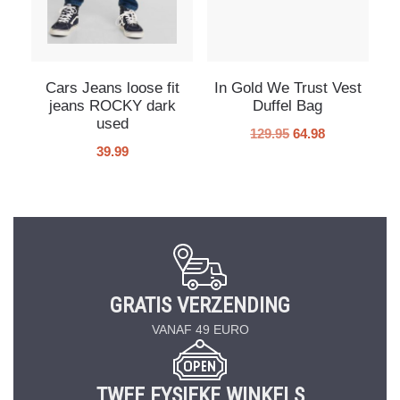
Cars Jeans loose fit
In Gold We Trust Vest
jeans ROCKY dark
Duffel Bag
used
129.95
64.98
39.99
GRATIS VERZENDING
VANAF 49 EURO
TWEE FYSIEKE WINKELS