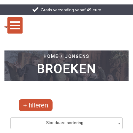
Gratis verzending vanaf 49 euro
HOME / JONGENS
BROEKEN
filteren
Merken
Maten
Standaard sortering
Airforce
10-134/140
0
/68
8
/2059
Ballin
10-140
0
/85
12
/235