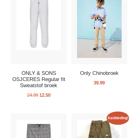
ONLY & SONS
Only Chinobroek
OSJCERES Regular fit
39.99
Sweatstof broek
24.99
12.50
Aanbieding!