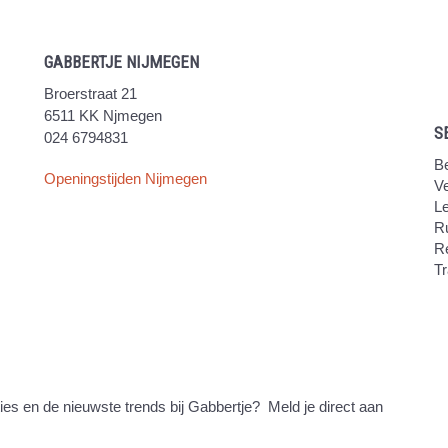
GABBERTJE NIJMEGEN
Broerstraat 21
6511 KK Njmegen
S
024 6794831
Be
Openingstijden Nijmegen
V
Le
Ru
R
Tr
ties en de nieuwste trends bij Gabbertje? Meld je direct aan