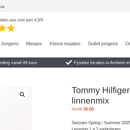
ook
elen ons met een 4,9/5
Jongens
Meisjes
Kleine maatjes
Outlet jongens
Ou
nding vanaf 49 euro
Fysieke locaties in Arnhem 
Tommy Hilfiger
linnenmix
69.99
35.00
Seizoen Spring / Summer 202
Levering 1 a 2 werkdagen