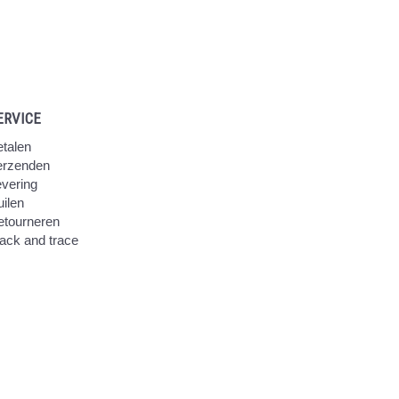
ERVICE
talen
erzenden
vering
ilen
etourneren
ack and trace