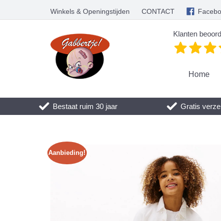
Winkels & Openingstijden
CONTACT
Faceb
Klanten beoord
Home
Bestaat ruim 30 jaar
Gratis verze
Aanbieding!