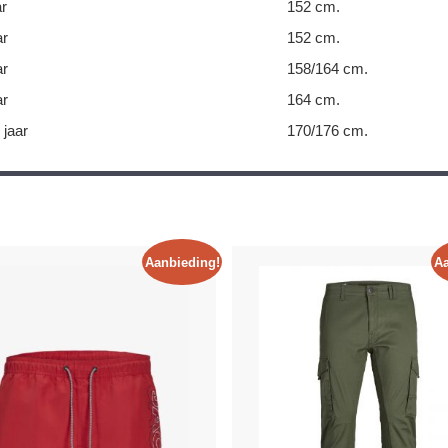
ar
152 cm.
ar
152 cm.
ar
158/164 cm.
ar
164 cm.
 jaar
170/176 cm.
Aanbieding!
Aa