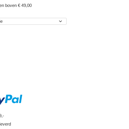
gen boven € 49,00
EN
9,-
leverd