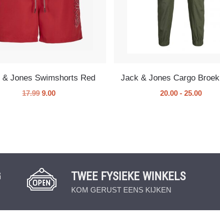
 & Jones Swimshorts Red
Jack & Jones Cargo Broek
17.99
9.00
20.00
-
25.00
G
TWEE FYSIEKE WINKELS
KOM GERUST EENS KIJKEN