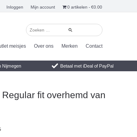
Inloggen
Mijn account
0 artikelen
€0.00
tlet meisjes
Over ons
Merken
Contact
en Nijmegen
Betaal met iDeal of PayPal
 Regular fit overhemd van
5