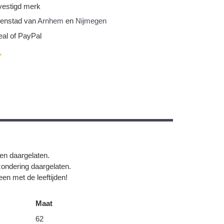
vestigd merk
nnenstad van
Arnhem
en
Nijmegen
eal of PayPal
gen daargelaten.
zondering daargelaten.
en met de leeftijden!
Maat
62