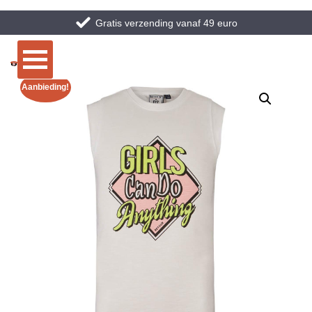
Gratis verzending vanaf 49 euro
Aanbieding!