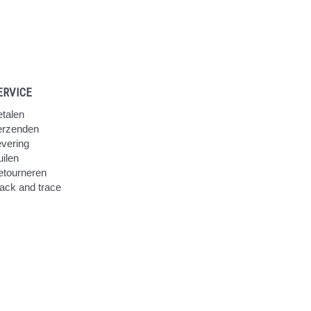
ERVICE
talen
erzenden
vering
ilen
etourneren
ack and trace