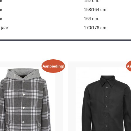
ar
152 cm.
ar
158/164 cm.
ar
164 cm.
 jaar
170/176 cm.
Aanbieding!
Aa