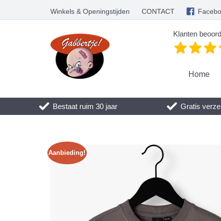
Winkels & Openingstijden
CONTACT
Faceb
Klanten beoord
Home
Bestaat ruim 30 jaar
Gratis verze
Aanbieding!