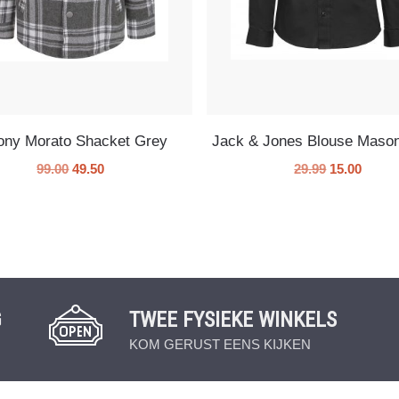
ony Morato Shacket Grey
Jack & Jones Blouse Maso
99.00
49.50
29.99
15.00
G
TWEE FYSIEKE WINKELS
KOM GERUST EENS KIJKEN