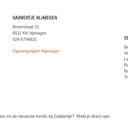
GABBERTJE NIJMEGEN
Broerstraat 21
6511 KK Njmegen
S
024 6794831
Be
Openingstijden Nijmegen
V
Le
Ru
R
Tr
ties en de nieuwste trends bij Gabbertje? Meld je direct aan