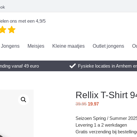
ook
elen ons met een 4,9/5
Jongens
Meisjes
Kleine maatjes
Outlet jongens
Ou
nding vanaf 49 euro
Fysieke locaties in Arnhem 
Rellix T-Shirt 
39.95
19.97
Seizoen Spring / Summer 202
Levering 1 a 2 werkdagen
Gratis verzending bij bestellin