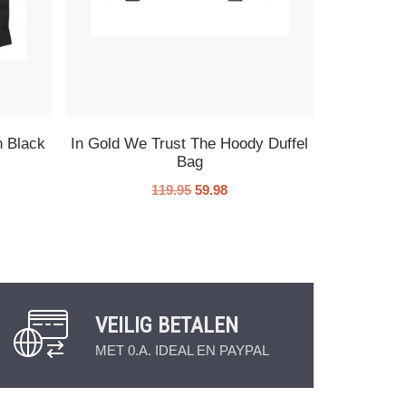
n Black
In Gold We Trust The Hoody Duffel
Bag
119.95
59.98
VEILIG BETALEN
MET 0.A. IDEAL EN PAYPAL