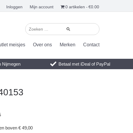
Inloggen
Mijn account
0 artikelen
€0.00
tlet meisjes
Over ons
Merken
Contact
en Nijmegen
Betaal met iDeal of PayPal
940153
5
gen boven € 49,00