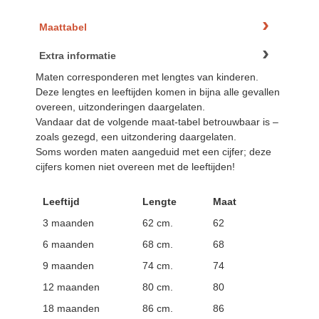
Maattabel
Extra informatie
Maten corresponderen met lengtes van kinderen.
Deze lengtes en leeftijden komen in bijna alle gevallen
overeen, uitzonderingen daargelaten.
Vandaar dat de volgende maat-tabel betrouwbaar is –
zoals gezegd, een uitzondering daargelaten.
Soms worden maten aangeduid met een cijfer; deze
cijfers komen niet overeen met de leeftijden!
Leeftijd
Lengte
Maat
3 maanden
62 cm.
62
6 maanden
68 cm.
68
9 maanden
74 cm.
74
12 maanden
80 cm.
80
18 maanden
86 cm.
86