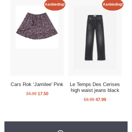
Aanbieding!
Aanbieding!
Cars Rok ‘Jamilee’ Pink
Le Temps Des Cerises
high waist jeans black
34.99
17.50
59.99
47.99