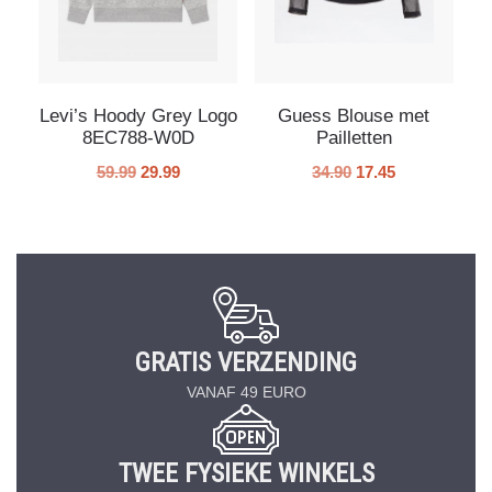
Levi’s Hoody Grey Logo
Guess Blouse met
8EC788-W0D
Pailletten
59.99
29.99
34.90
17.45
GRATIS VERZENDING
VANAF 49 EURO
TWEE FYSIEKE WINKELS