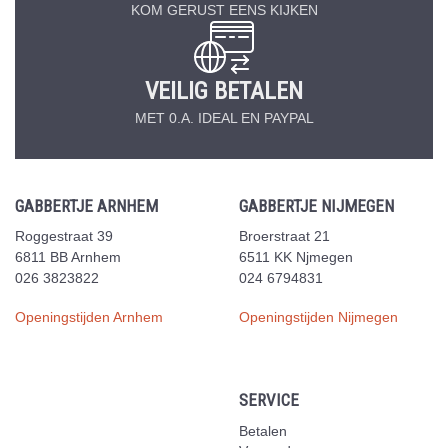
KOM GERUST EENS KIJKEN
VEILIG BETALEN
MET 0.A. IDEAL EN PAYPAL
GABBERTJE ARNHEM
GABBERTJE NIJMEGEN
Roggestraat 39
Broerstraat 21
6811 BB Arnhem
6511 KK Njmegen
026 3823822
024 6794831
Openingstijden Arnhem
Openingstijden Nijmegen
SERVICE
Betalen