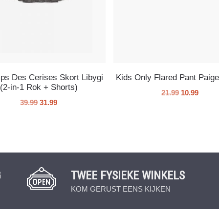
ps Des Cerises Skort Libygi
Kids Only Flared Pant Paig
(2-in-1 Rok + Shorts)
21.99
10.99
39.99
31.99
G
TWEE FYSIEKE WINKELS
KOM GERUST EENS KIJKEN