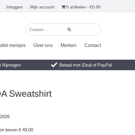
Inloggen
Mijn account
0 artikelen
€0.00
tlet meisjes
Over ons
Merken
Contact
en Nijmegen
Betaal met iDeal of PayPal
A Sweatshirt
 2026
gen boven € 49,00