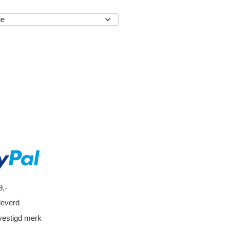
EN
9,-
leverd
vestigd merk