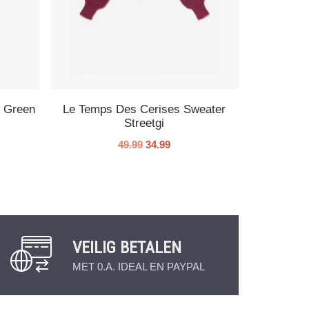
e Green
Le Temps Des Cerises Sweater
Streetgi
49.99
34.99
VEILIG BETALEN
MET 0.A. IDEAL EN PAYPAL