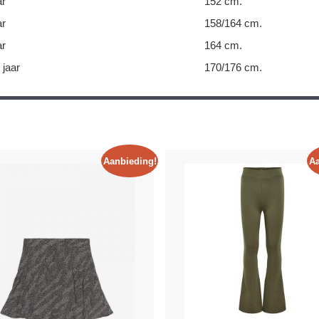
ar
152 cm.
ar
158/164 cm.
ar
164 cm.
 jaar
170/176 cm.
Aanbieding!
Aa