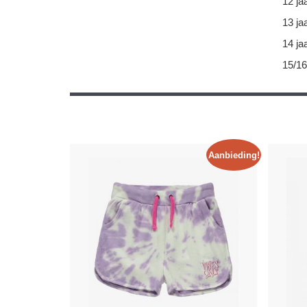
12 ja
13 ja
14 ja
15/16
Aanbieding!