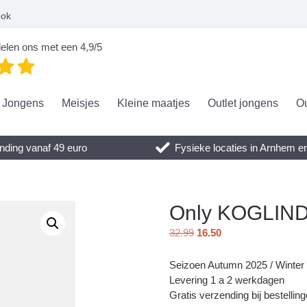
ook
elen ons met een 4,9/5
Jongens
Meisjes
Kleine maatjes
Outlet jongens
Ou
nding vanaf 49 euro
Fysieke locaties in Arnhem 
Only KOGLIND
32.99
16.50
Seizoen Autumn 2025 / Winter
Levering 1 a 2 werkdagen
Gratis verzending bij bestellin