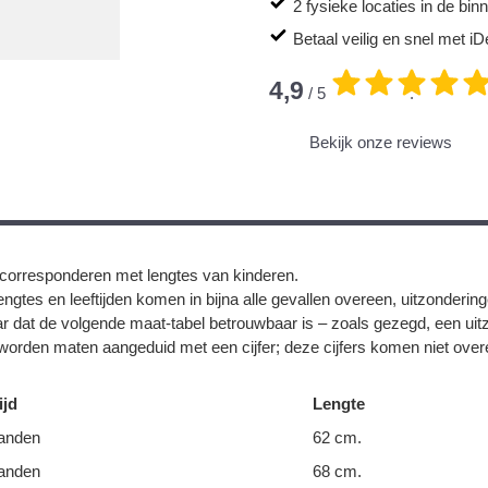
2 fysieke locaties in de bi
Betaal veilig en snel met iD
4,9
/ 5
.
Bekijk onze reviews
corresponderen met lengtes van kinderen.
ngtes en leeftijden komen in bijna alle gevallen overeen, uitzonderin
r dat de volgende maat-tabel betrouwbaar is – zoals gezegd, een uit
orden maten aangeduid met een cijfer; deze cijfers komen niet overe
ijd
Lengte
anden
62 cm.
anden
68 cm.