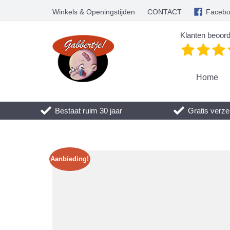
Winkels & Openingstijden
CONTACT
Faceb
Klanten beoord
Home
Bestaat ruim 30 jaar
Gratis verze
Aanbieding!