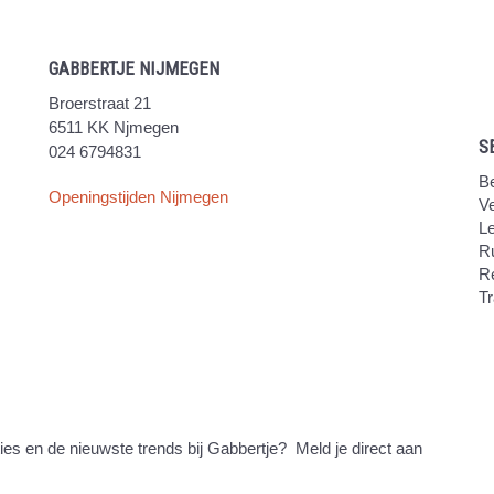
GABBERTJE NIJMEGEN
Broerstraat 21
6511 KK Njmegen
S
024 6794831
Be
Openingstijden Nijmegen
V
Le
Ru
R
Tr
ties en de nieuwste trends bij Gabbertje? Meld je direct aan