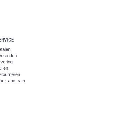
ERVICE
talen
erzenden
vering
ilen
etourneren
ack and trace