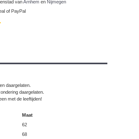
nnenstad van
Arnhem
en
Nijmegen
eal of PayPal
gen daargelaten.
zondering daargelaten.
en met de leeftijden!
Maat
62
68