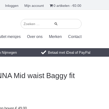
Inloggen
Mijn account
0 artikelen
€0.00
tlet meisjes
Over ons
Merken
Contact
en Nijmegen
Betaal met iDeal of PayPal
A Mid waist Baggy fit
gen boven € 49,00