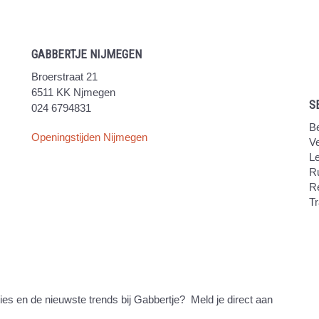
GABBERTJE NIJMEGEN
Broerstraat 21
6511 KK Njmegen
S
024 6794831
Be
Openingstijden Nijmegen
V
Le
Ru
R
Tr
ties en de nieuwste trends bij Gabbertje? Meld je direct aan