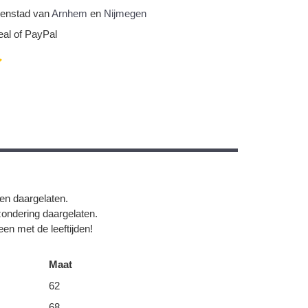
nnenstad van
Arnhem
en
Nijmegen
eal of PayPal
gen daargelaten.
zondering daargelaten.
en met de leeftijden!
Maat
62
68