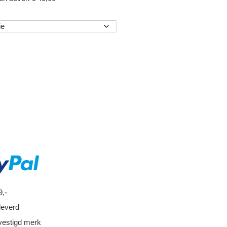
EN
9,-
leverd
vestigd merk