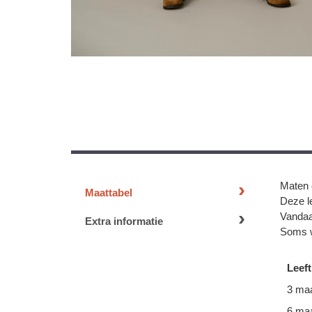
Maten 
Maattabel
Deze le
Vandaa
Extra informatie
Soms w
Leeft
3 ma
6 ma