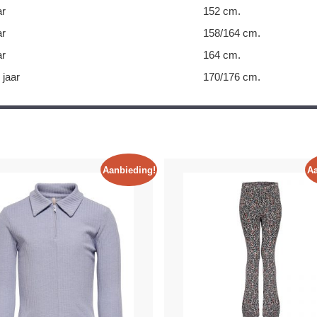
ar
152 cm.
ar
158/164 cm.
ar
164 cm.
 jaar
170/176 cm.
Aanbieding!
Aa