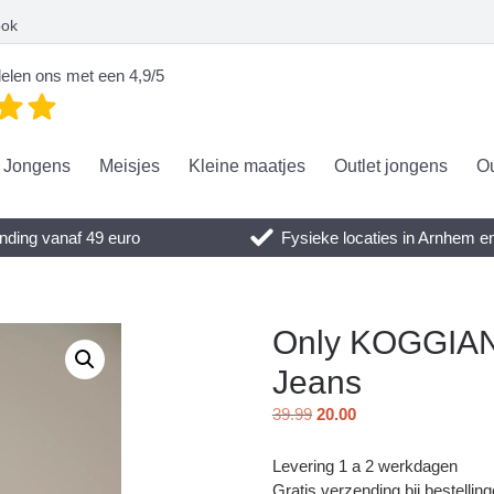
ook
elen ons met een 4,9/5
Jongens
Meisjes
Kleine maatjes
Outlet jongens
Ou
nding vanaf 49 euro
Fysieke locaties in Arnhem 
Only KOGGIANN
Jeans
39.99
20.00
Levering 1 a 2 werkdagen
Gratis verzending bij bestellin