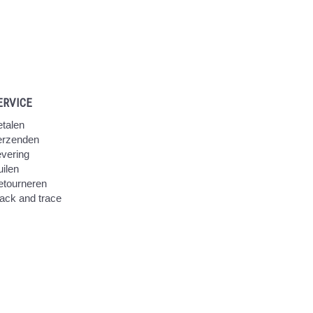
ERVICE
talen
erzenden
vering
ilen
etourneren
ack and trace