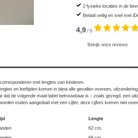
2 fysieke locaties in de bi
Betaal veilig en snel met iD
4,9
/ 5
.
Bekijk onze reviews
corresponderen met lengtes van kinderen.
ngtes en leeftijden komen in bijna alle gevallen overeen, uitzonderin
r dat de volgende maat-tabel betrouwbaar is – zoals gezegd, een uit
orden maten aangeduid met een cijfer; deze cijfers komen niet overe
ijd
Lengte
anden
62 cm.
anden
68 cm.