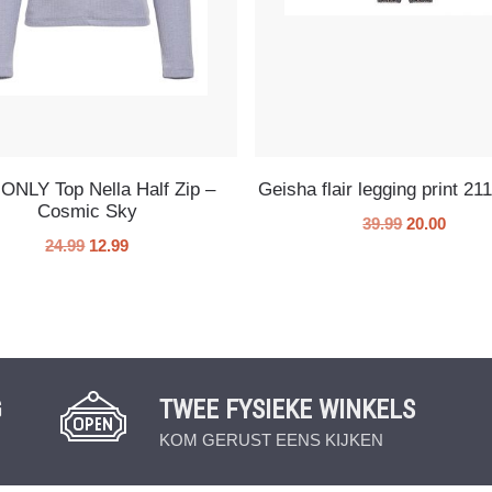
 ONLY Top Nella Half Zip –
Geisha flair legging print 2
Cosmic Sky
39.99
20.00
24.99
12.99
G
TWEE FYSIEKE WINKELS
KOM GERUST EENS KIJKEN