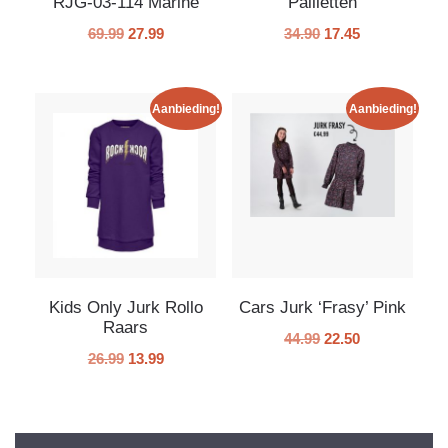
RJG-03-114 Marine
Pailletten
69.99
27.99
34.90
17.45
Aanbieding!
Aanbieding!
Kids Only Jurk Rollo
Cars Jurk ‘Frasy’ Pink
Raars
44.99
22.50
26.99
13.99