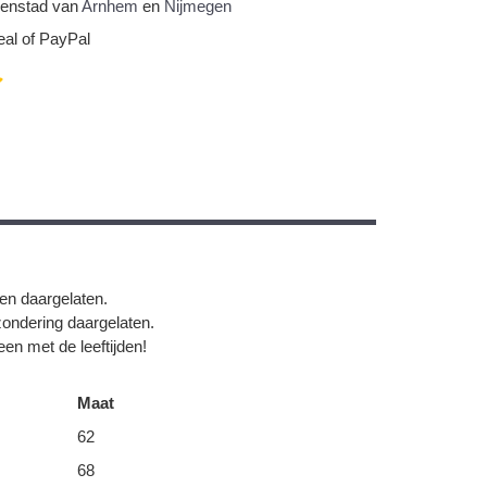
nnenstad van
Arnhem
en
Nijmegen
eal of PayPal
gen daargelaten.
zondering daargelaten.
en met de leeftijden!
Maat
62
68