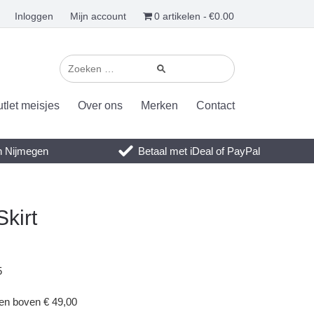
Inloggen
Mijn account
0 artikelen
€0.00
tlet meisjes
Over ons
Merken
Contact
en Nijmegen
Betaal met iDeal of PayPal
kirt
5
gen boven € 49,00