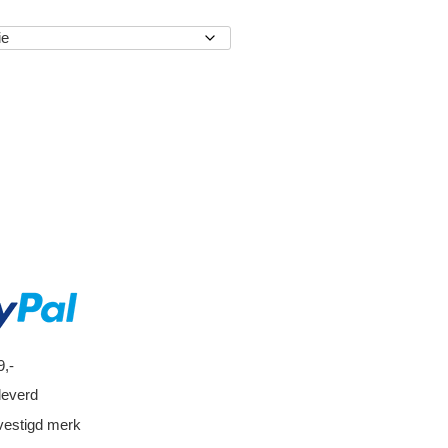
EN
9,-
leverd
vestigd merk