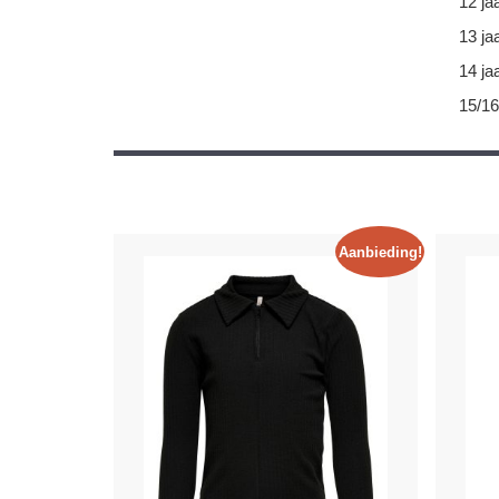
12 ja
13 ja
14 ja
15/16
Aanbieding!