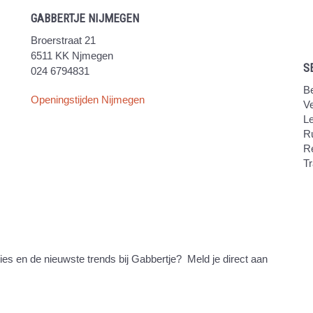
GABBERTJE NIJMEGEN
Broerstraat 21
6511 KK Njmegen
S
024 6794831
Be
Openingstijden Nijmegen
V
Le
Ru
R
Tr
ties en de nieuwste trends bij Gabbertje? Meld je direct aan