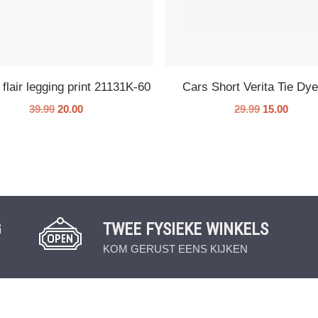
flair legging print 21131K-60
Cars Short Verita Tie Dye
39.99
20.00
29.99
15.00
G
TWEE FYSIEKE WINKELS
KOM GERUST EENS KIJKEN