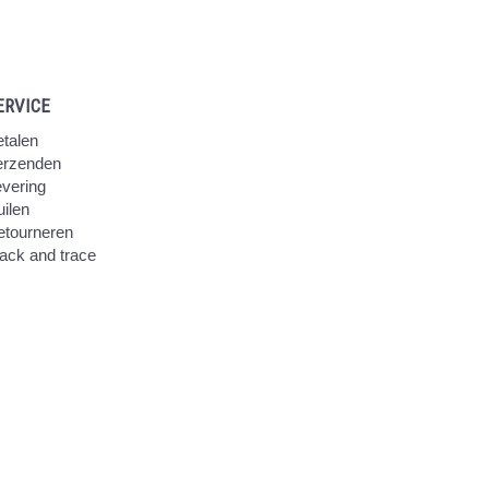
ERVICE
talen
erzenden
vering
ilen
etourneren
ack and trace