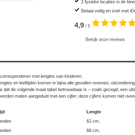
2 fysieke locaties in de bi
Betaal veilig en snel met iD
4,9
/ 5
.
Bekijk onze reviews
corresponderen met lengtes van kinderen.
ngtes en leeftijden komen in bijna alle gevallen overeen, uitzonderin
r dat de volgende maat-tabel betrouwbaar is – zoals gezegd, een uit
orden maten aangeduid met een cijfer; deze cijfers komen niet overe
ijd
Lengte
anden
62 cm.
anden
68 cm.