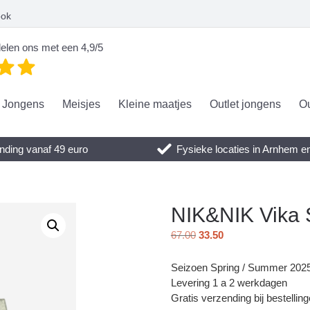
ook
elen ons met een 4,9/5
Jongens
Meisjes
Kleine maatjes
Outlet jongens
Ou
nding vanaf 49 euro
Fysieke locaties in Arnhem 
NIK&NIK Vika S
67.00
33.50
Seizoen Spring / Summer 202
Levering 1 a 2 werkdagen
Gratis verzending bij bestellin