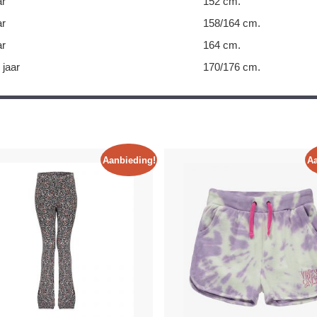
ar
152 cm.
ar
158/164 cm.
ar
164 cm.
 jaar
170/176 cm.
Aanbieding!
Aa