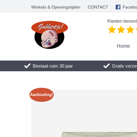
Winkels & Openingstijden
CONTACT
Faceb
Klanten beoord
Home
Bestaat ruim 30 jaar
Gratis verze
Aanbieding!