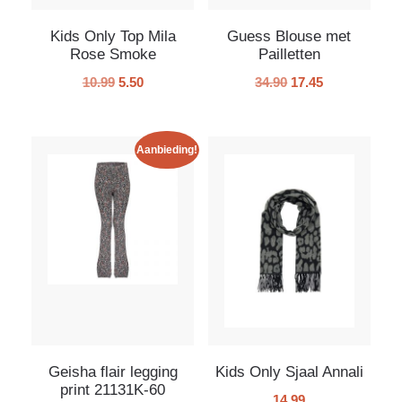
Kids Only Top Mila
Guess Blouse met
Rose Smoke
Pailletten
10.99
5.50
34.90
17.45
Aanbieding!
Geisha flair legging
Kids Only Sjaal Annali
print 21131K-60
14.99