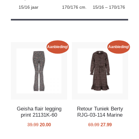
15/16 jaar
170/176 cm.
15/16 – 170/176
Aanbieding!
Aanbieding!
Geisha flair legging
Retour Tuniek Berty
print 21131K-60
RJG-03-114 Marine
39.99
20.00
69.99
27.99