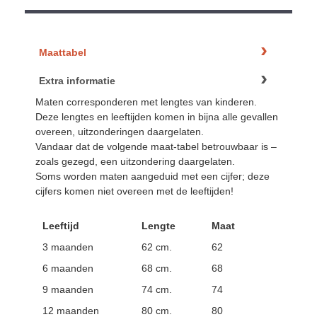
Maattabel
Extra informatie
Maten corresponderen met lengtes van kinderen.
Deze lengtes en leeftijden komen in bijna alle gevallen
overeen, uitzonderingen daargelaten.
Vandaar dat de volgende maat-tabel betrouwbaar is –
zoals gezegd, een uitzondering daargelaten.
Soms worden maten aangeduid met een cijfer; deze
cijfers komen niet overeen met de leeftijden!
Leeftijd
Lengte
Maat
3 maanden
62 cm.
62
6 maanden
68 cm.
68
9 maanden
74 cm.
74
12 maanden
80 cm.
80