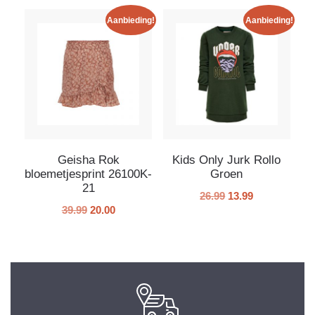
Aanbieding!
Aanbieding!
Geisha Rok
Kids Only Jurk Rollo
bloemetjesprint 26100K-
Groen
21
26.99
13.99
39.99
20.00