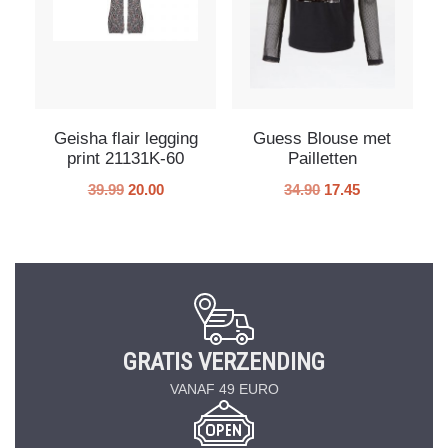
Geisha flair legging
Guess Blouse met
print 21131K-60
Pailletten
39.99
20.00
34.90
17.45
GRATIS VERZENDING
VANAF 49 EURO