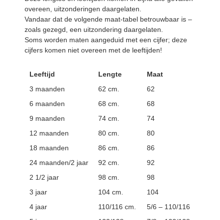
overeen, uitzonderingen daargelaten.
Vandaar dat de volgende maat-tabel betrouwbaar is –
zoals gezegd, een uitzondering daargelaten.
Soms worden maten aangeduid met een cijfer; deze
cijfers komen niet overeen met de leeftijden!
Leeftijd
Lengte
Maat
3 maanden
62 cm.
62
6 maanden
68 cm.
68
9 maanden
74 cm.
74
12 maanden
80 cm.
80
18 maanden
86 cm.
86
24 maanden/2 jaar
92 cm.
92
2 1/2 jaar
98 cm.
98
3 jaar
104 cm.
104
4 jaar
110/116 cm.
5/6 – 110/116