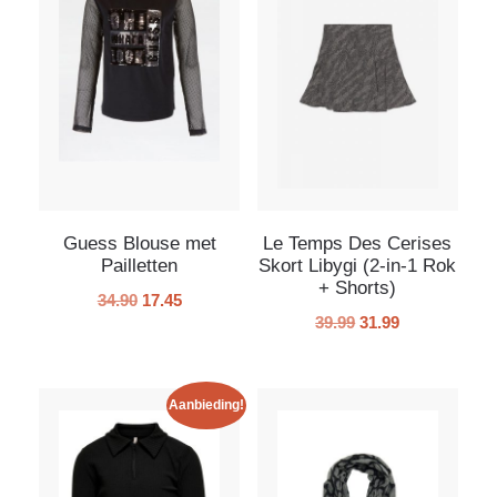
Guess Blouse met
Le Temps Des Cerises
Pailletten
Skort Libygi (2-in-1 Rok
+ Shorts)
34.90
17.45
39.99
31.99
Aanbieding!