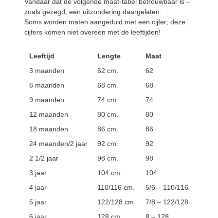
Vandaar dat de volgende maat-tabel betrouwbaar is –
zoals gezegd, een uitzondering daargelaten.
Soms worden maten aangeduid met een cijfer; deze
cijfers komen niet overeen met de leeftijden!
Leeftijd
Lengte
Maat
3 maanden
62 cm.
62
6 maanden
68 cm.
68
9 maanden
74 cm.
74
12 maanden
80 cm.
80
18 maanden
86 cm.
86
24 maanden/2 jaar
92 cm.
92
2 1/2 jaar
98 cm.
98
3 jaar
104 cm.
104
4 jaar
110/116 cm.
5/6 – 110/116
5 jaar
122/128 cm.
7/8 – 122/128
6 jaar
128 cm.
8 – 128