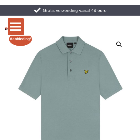
Gratis verzending vanaf 49 euro
Aanbieding!