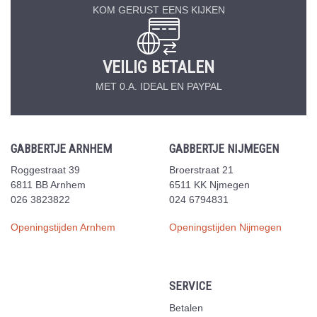
KOM GERUST EENS KIJKEN
VEILIG BETALEN
MET 0.A. IDEAL EN PAYPAL
GABBERTJE ARNHEM
GABBERTJE NIJMEGEN
Roggestraat 39
Broerstraat 21
6811 BB Arnhem
6511 KK Njmegen
026 3823822
024 6794831
Openingstijden Arnhem
Openingstijden Nijmegen
SERVICE
Betalen