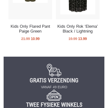
Kids Only Flared Pant
Kids Only Rok ‘Elema’
Paige Green
Black / Lightning
21.99
10.99
19.99
13.99
GRATIS VERZENDING
VANAF 49 EURO
TWEE FYSIEKE WINKELS