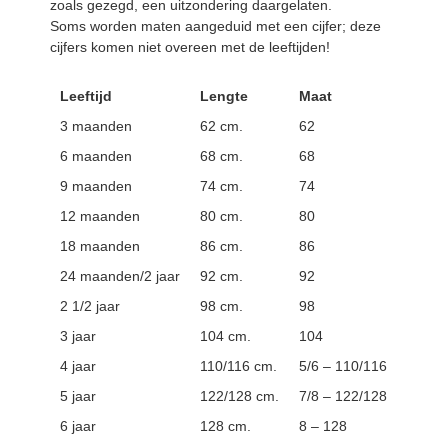
zoals gezegd, een uitzondering daargelaten.
Soms worden maten aangeduid met een cijfer; deze
cijfers komen niet overeen met de leeftijden!
Leeftijd
Lengte
Maat
3 maanden
62 cm.
62
6 maanden
68 cm.
68
9 maanden
74 cm.
74
12 maanden
80 cm.
80
18 maanden
86 cm.
86
24 maanden/2 jaar
92 cm.
92
2 1/2 jaar
98 cm.
98
3 jaar
104 cm.
104
4 jaar
110/116 cm.
5/6 – 110/116
5 jaar
122/128 cm.
7/8 – 122/128
6 jaar
128 cm.
8 – 128