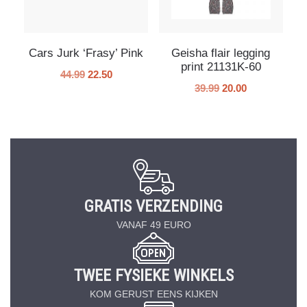
Cars Jurk ‘Frasy’ Pink
Geisha flair legging
print 21131K-60
44.99
22.50
39.99
20.00
GRATIS VERZENDING
VANAF 49 EURO
TWEE FYSIEKE WINKELS
KOM GERUST EENS KIJKEN