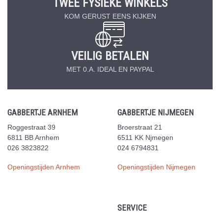
TWEE FYSIEKE WINKELS
KOM GERUST EENS KIJKEN
VEILIG BETALEN
MET 0.A. IDEAL EN PAYPAL
GABBERTJE ARNHEM
GABBERTJE NIJMEGEN
Roggestraat 39
Broerstraat 21
6811 BB Arnhem
6511 KK Njmegen
026 3823822
024 6794831
Openingstijden Arnhem
Openingstijden Nijmegen
SERVICE