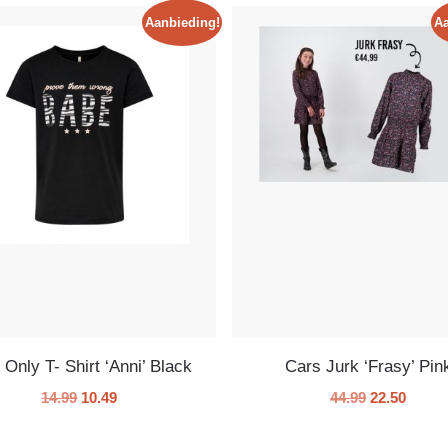
Aanbieding!
Aa
 Only T- Shirt ‘Anni’ Black
Cars Jurk ‘Frasy’ Pin
14.99
10.49
44.99
22.50