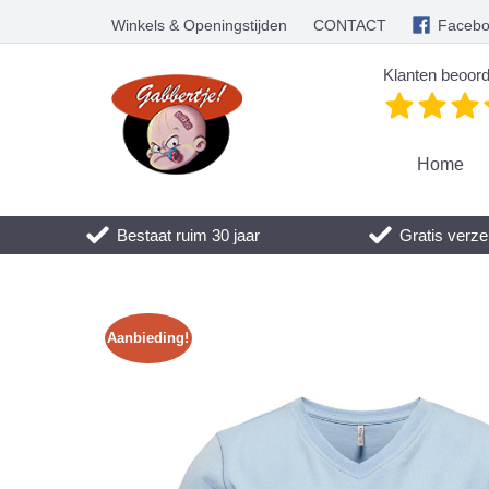
Winkels & Openingstijden
CONTACT
Faceb
Klanten beoord
Home
Bestaat ruim 30 jaar
Gratis verze
Aanbieding!