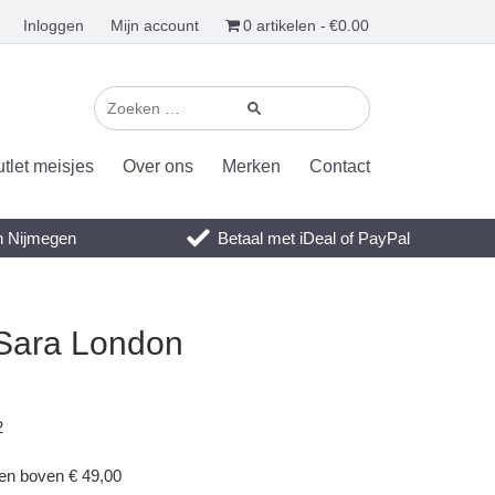
Inloggen
Mijn account
0 artikelen
€0.00
tlet meisjes
Over ons
Merken
Contact
en Nijmegen
Betaal met iDeal of PayPal
 Sara London
2
gen boven € 49,00