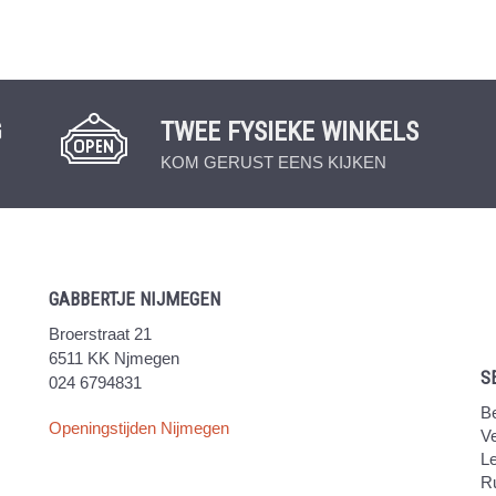
G
TWEE FYSIEKE WINKELS
KOM GERUST EENS KIJKEN
GABBERTJE NIJMEGEN
Broerstraat 21
6511 KK Njmegen
S
024 6794831
Be
Openingstijden Nijmegen
V
Le
Ru