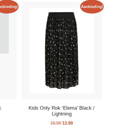
nbieding!
Aanbieding!
k
Kids Only Rok ‘Elema’ Black /
Lightning
19.99
13.99