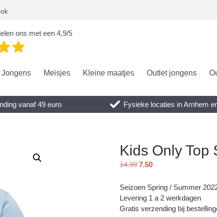
ook
elen ons met een 4,9/5
Jongens
Meisjes
Kleine maatjes
Outlet jongens
Ou
nding vanaf 49 euro
Fysieke locaties in Arnhem 
Kids Only Top
14.99
7.50
Seizoen Spring / Summer 202
Levering 1 a 2 werkdagen
Gratis verzending bij bestellin