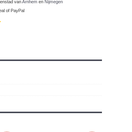
nnenstad van
Arnhem
en
Nijmegen
eal of PayPal