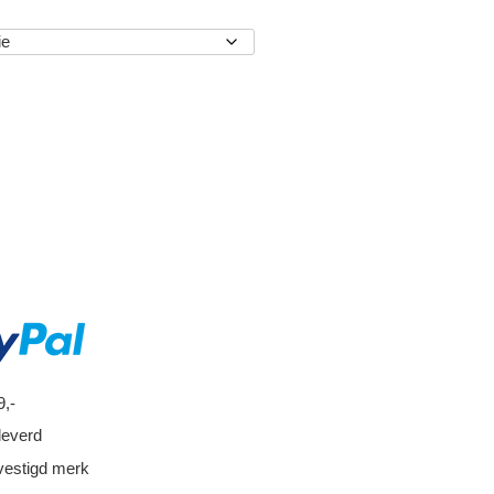
EN
9,-
leverd
vestigd merk