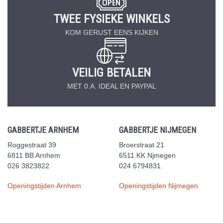
TWEE FYSIEKE WINKELS
KOM GERUST EENS KIJKEN
VEILIG BETALEN
MET 0.A. IDEAL EN PAYPAL
GABBERTJE ARNHEM
GABBERTJE NIJMEGEN
Roggestraat 39
Broerstraat 21
6811 BB Arnhem
6511 KK Njmegen
026 3823822
024 6794831
Openingstijden Arnhem
Openingstijden Nijmegen