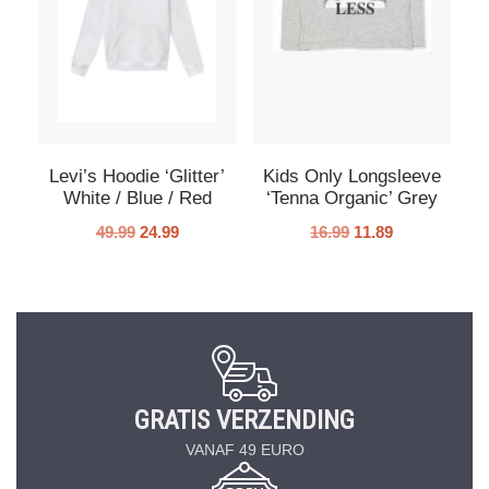
Levi’s Hoodie ‘Glitter’
Kids Only Longsleeve
White / Blue / Red
‘Tenna Organic’ Grey
49.99
24.99
16.99
11.89
GRATIS VERZENDING
VANAF 49 EURO