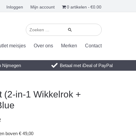
Inloggen
Mijn account
0 artikelen
€0.00
tlet meisjes
Over ons
Merken
Contact
en Nijmegen
Betaal met iDeal of PayPal
 (2-in-1 Wikkelrok +
Blue
2
gen boven € 49,00