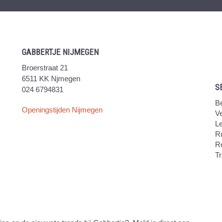
GABBERTJE NIJMEGEN
Broerstraat 21
6511 KK Njmegen
S
024 6794831
Be
Openingstijden Nijmegen
V
Le
Ru
R
Tr