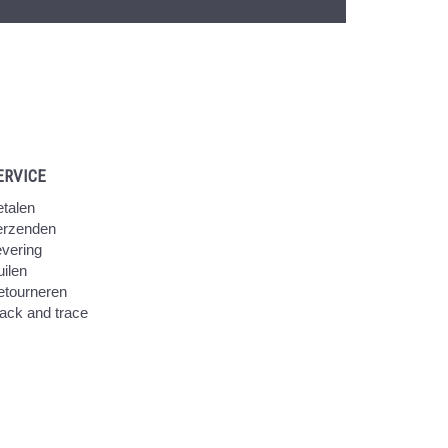
ERVICE
talen
erzenden
vering
ilen
etourneren
ack and trace