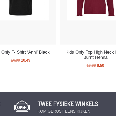
 Only T- Shirt ‘Anni’ Black
Kids Only Top High Neck 
Burnt Henna
14.99
10.49
16.99
8.50
G
TWEE FYSIEKE WINKELS
KOM GERUST EENS KIJKEN