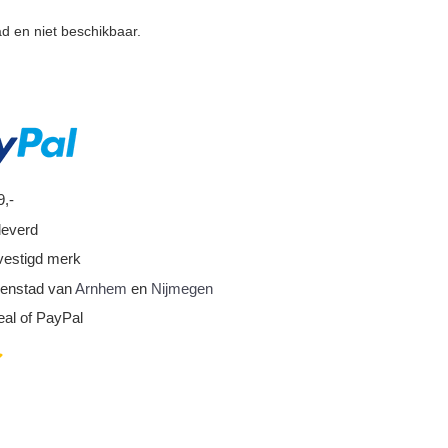
ad en niet beschikbaar.
9,-
leverd
vestigd merk
nnenstad van
Arnhem
en
Nijmegen
eal of PayPal