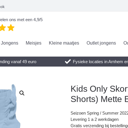
ook
elen ons met een 4,9/5
Jongens
Meisjes
Kleine maatjes
Outlet jongens
Ou
nding vanaf 49 euro
Fysieke locaties in Arnhem 
Kids Only Skort
Shorts) Mette 
Seizoen Spring / Summer 202
Levering 1 a 2 werkdagen
Gratis verzending bij bestellin